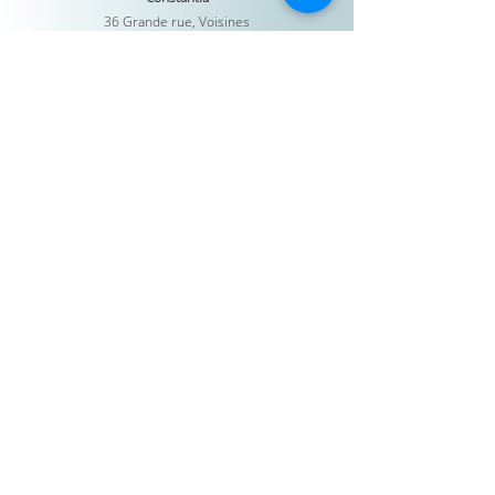
36 Grande rue, Voisines
06 13 12 42 29
contact@constantia-vibrations.fr
Fiche contact
Menu
Accueil
La maison
Praticiens
Stages & formations
Organiser un événement
Réserver
Boutique
Carte cadeau
Contact