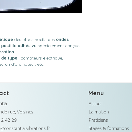
étique
des effets nocifs des
ondes
e
pastille adhésive
spécialement conçue
bration
.
s de type
: compteurs électrique,
écran d'ordinateur, etc.
act
Menu
ntia
Accueil
de rue, Voisines
La maison
12 42 29
Praticiens
@constantia-vibrations.fr
Stages & formations