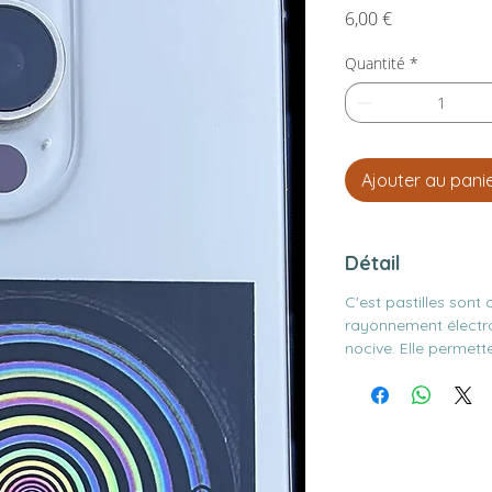
Prix
6,00 €
Quantité
*
Ajouter au pani
Détail
C'est pastilles sont
rayonnement électr
nocive. Elle permette